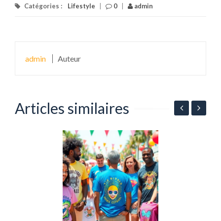
Catégories :
Lifestyle
|
0
|
admin
admin
Auteur
Articles similaires
L
p